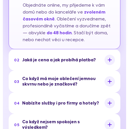
Objednáte online, my přijedeme k vám
domů nebo do kanceláře ve
zvoleném
časovém okně
. Oblečení vyzvedneme,
profesionálně vyčistíme a doručíme zpět
— obvykle
do 48 hodin
. Stačí být doma,
nebo nechat věci u recepce.
Jaká je cena a jak probíhá platba?
02
Co když má moje oblečení jemnou
03
skvrnu nebo je značkové?
Nabízíte služby i pro firmy a hotely?
04
Co když nejsem spokojen s
05
výsledkem?