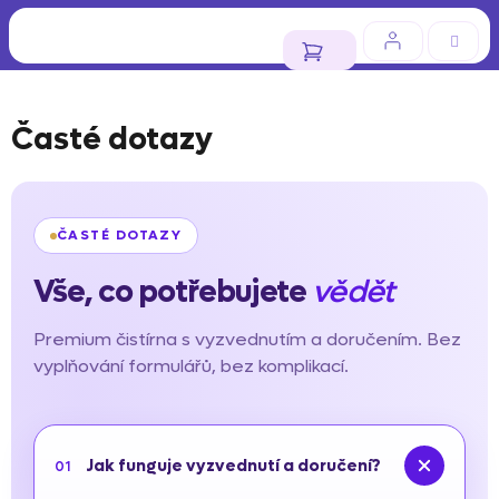
Přejít
na
obsah
NÁKUPNÍ
KOŠÍK
Časté dotazy
ČASTÉ DOTAZY
Vše, co potřebujete
vědět
Premium čistírna s vyzvednutím a doručením. Bez
vyplňování formulářů, bez komplikací.
Jak funguje vyzvednutí a doručení?
01