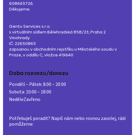
608665726.
Děkujeme.
Gentu Services s.r.o.
s virtuálním sídlem Bělehradská 858/23, Praha 2
Vinohrady
IČ: 22650865
zapsanou v obchodním rejstříku u Městského soudu v
Praze, v oddílu C, vložce 419640
Doba rozvozu/dovozu
Pondělí – Pátek:
8:00 – 20:00
Sobota:
10:00 – 18:00
Neděle
Zavřeno
Z
á
Potřebuješ poradit? Napiš nám nebo rovnou zavolej, rádi
pomůžeme:
p