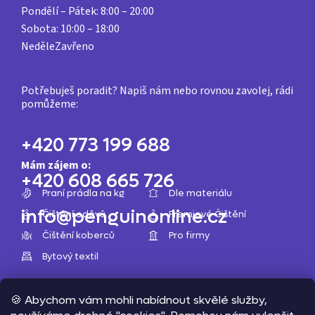
Pondělí – Pátek:
8:00 – 20:00
Sobota:
10:00 – 18:00
Neděle
Zavřeno
Z
á
Potřebuješ poradit? Napiš nám nebo rovnou zavolej, rádi
pomůžeme:
p
a
+420 773 199 688
t
Mám zájem o:
í
+420 608 665 726
Praní prádla na kg
Dle materiálu
info@penguinonline.cz
Čištění oděvů
Premiové Čištění
Čištění koberců
Pro firmy
Bytový textil
🍪 Abychom vám mohli nabídnout skvělé služby,
Copyright 2026