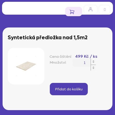
Přejít
na
obsah
NÁKUPNÍ
KOŠÍK
Syntetická předložka nad 1,5m2
499 Kč
/ ks
Měrná
cena:
Přidat do košíku