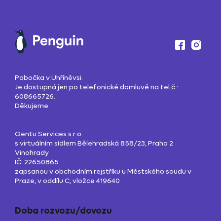
Pobočka v Uhříněvsi:
Je dostupná jen po telefonické domluvě na tel.č.:
608665726.
Děkujeme.
Gentu Services s.r.o.
s virtuálním sídlem Bělehradská 858/23, Praha 2
Vinohrady
IČ: 22650865
zapsanou v obchodním rejstříku u Městského soudu v
Praze, v oddílu C, vložce 419640
Doba rozvozu/dovozu