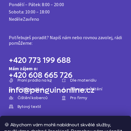
Pondělí – Pátek:
8:00 – 20:00
Sobota:
10:00 – 18:00
Neděle
Zavřeno
Z
á
Potřebuješ poradit? Napiš nám nebo rovnou zavolej, rádi
pomůžeme:
p
a
+420 773 199 688
t
Mám zájem o:
í
+420 608 665 726
Praní prádla na kg
Dle materiálu
info@penguinonline.cz
Čištění oděvů
Premiové Čištění
Čištění koberců
Pro firmy
Bytový textil
🍪 Abychom vám mohli nabídnout skvělé služby,
Copyright 2026