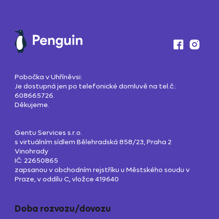
Pobočka v Uhříněvsi:
Je dostupná jen po telefonické domluvě na tel.č.:
608665726.
Děkujeme.
Gentu Services s.r.o.
s virtuálním sídlem Bělehradská 858/23, Praha 2
Vinohrady
IČ: 22650865
zapsanou v obchodním rejstříku u Městského soudu v
Praze, v oddílu C, vložce 419640
Doba rozvozu/dovozu