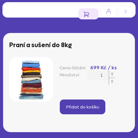
Přejít
na
obsah
NÁKUPNÍ
KOŠÍK
Praní a sušení do 8kg
699 Kč
/ ks
Měrná
cena:
Přidat do košíku