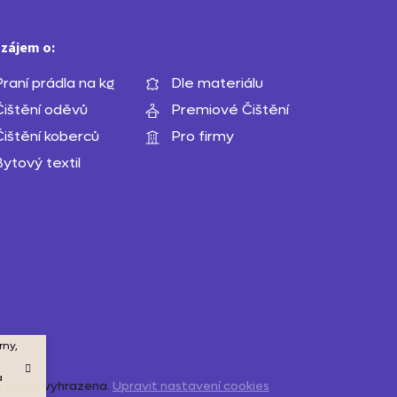
p
a
zájem o:
t
Praní prádla na kg
Dle materiálu
í
Čištění oděvů
Premiové Čištění
Čištění koberců
Pro firmy
Bytový textil
rny,
a
a práva vyhrazena.
Upravit nastavení cookies