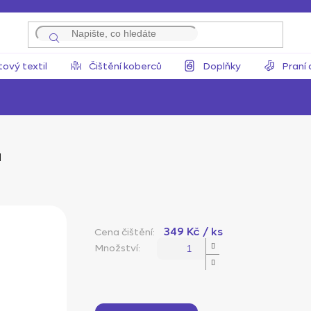
tový textil
Čištění koberců
Doplňky
Praní 
'
349 Kč
/ ks
Měrná
cena: