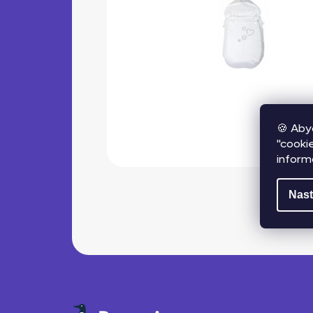
🍪 Aby
"cooki
inform
Nast