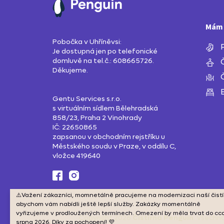
Mám 
Pobočka v Uhříněvsi:
Je dostupná jen po telefonické
domluvě na tel.č.: 608665726.
Děkujeme.
Gentu Services s.r.o.
s virtuálním sídlem Bělehradská
858/23, Praha 2 Vinohrady
IČ: 22650865
zapsanou v obchodním rejstříku u
Městského soudu v Praze, v oddílu C,
vložce 419640
⚠️Važení zákazníci, momnetálně pracujeme na modernizaci naší čistí
abychom vám nabídli ještě lepší služby. Zakázky momentálně
vyřizujeme v prodloužených termínech. Omezení by měla trvat do cc
Copyright 2026
Čistírna Penguin
. Všechn
srpna 2026. Díky za pochopení! 💜