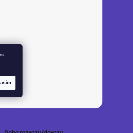
né
lasím
Doba rozvozu/dovozu