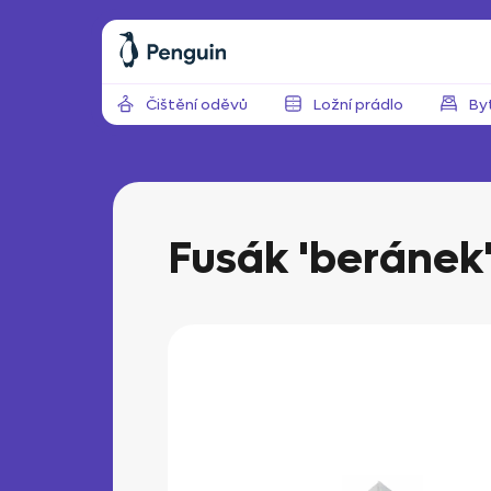
Přejít
na
obsah
Čištění oděvů
Ložní prádlo
By
Fusák 'beránek