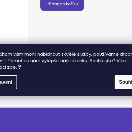
Přidat do košíku
chom vám mohli nabídnout skvělé služby, používáme drob
es". Pomohou nám vylepšit naši stránku. Souhlasíte? Více
ací
zde
.🍪
avení
Souh
Z
á