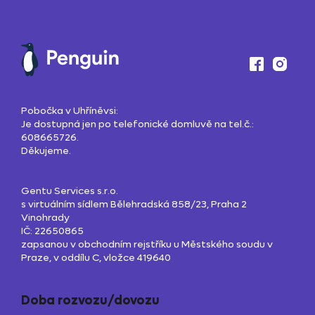
Pobočka v Uhříněvsi:
Je dostupná jen po telefonické domluvě na tel.č.:
608665726.
Děkujeme.
Gentu Services s.r.o.
s virtuálním sídlem Bělehradská 858/23, Praha 2
Vinohrady
IČ: 22650865
zapsanou v obchodním rejstříku u Městského soudu v
Praze, v oddílu C, vložce 419640
Doba rozvozu/dovozu