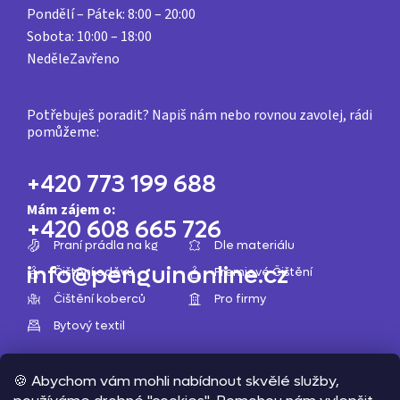
Pondělí – Pátek:
8:00 – 20:00
Sobota:
10:00 – 18:00
Neděle
Zavřeno
Z
á
Potřebuješ poradit? Napiš nám nebo rovnou zavolej, rádi
pomůžeme:
p
a
+420 773 199 688
t
Mám zájem o:
í
+420 608 665 726
Praní prádla na kg
Dle materiálu
info@penguinonline.cz
Čištění oděvů
Premiové Čištění
Čištění koberců
Pro firmy
Bytový textil
🍪 Abychom vám mohli nabídnout skvělé služby,
Copyright 2026