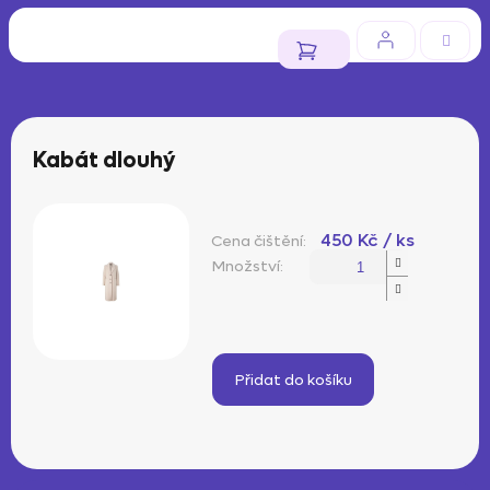
Přejít
na
obsah
NÁKUPNÍ
KOŠÍK
Kabát dlouhý
450 Kč
/ ks
Měrná
cena:
Přidat do košíku