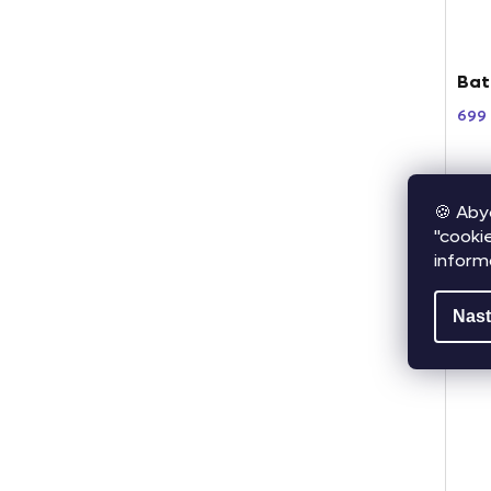
Bat
699
🍪 Aby
"cooki
inform
Nast