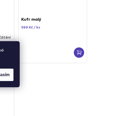
Kufr malý
599 Kč
/ ks
Čištění
nace
né
lasím