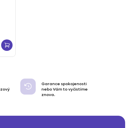
Garance spokojenosti
ozový
nebo Vám to vyčistíme
znova.