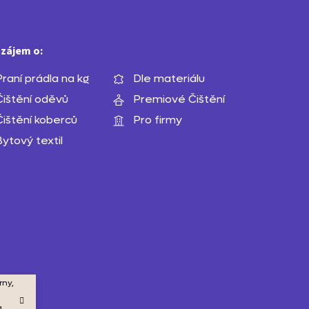
á
v
p
k
a
y
zájem o:
t
v
ý
Praní prádla na kg
Dle materiálu
í
p
Čištění oděvů
Premiové Čištění
i
Čištění koberců
Pro firmy
s
u
Bytový textil
rny,
a