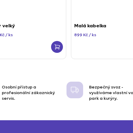
r velký
Malá kabelka
 Kč
/ ks
899 Kč
/ ks
O
v
l
Osobní přístup a
Bezpečný svoz -
á
profesionální zákaznický
využíváme vlastní v
d
servis.
park a kurýry.
a
c
í
Z
p
r