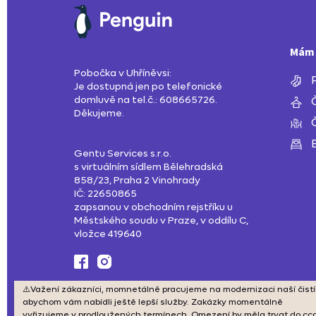
Mám 
Pobočka v Uhříněvsi:
Je dostupná jen po telefonické
domluvě na tel.č.: 608665726.
Děkujeme.
Gentu Services s.r.o.
s virtuálním sídlem Bělehradská
858/23, Praha 2 Vinohrady
IČ: 22650865
zapsanou v obchodním rejstříku u
Městského soudu v Praze, v oddílu C,
vložce 419640
⚠️Važení zákazníci, momnetálně pracujeme na modernizaci naší čistí
abychom vám nabídli ještě lepší služby. Zakázky momentálně
vyřizujeme v prodloužených termínech. Omezení by měla trvat do cc