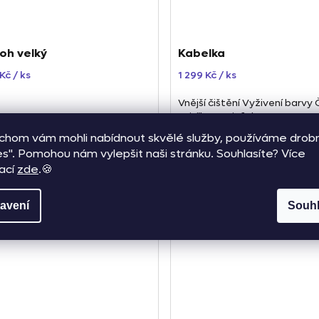
oh velký
Kabelka
 Kč
/ ks
1 299 Kč
/ ks
Vnější čištění Vyživení barvy 
vnitřku Dezinfekce Impreg
chom vám mohli nabídnout skvělé služby, používáme drob
es". Pomohou nám vylepšit naši stránku. Souhlasíte? Více
ací
zde
.🍪
avení
Souh