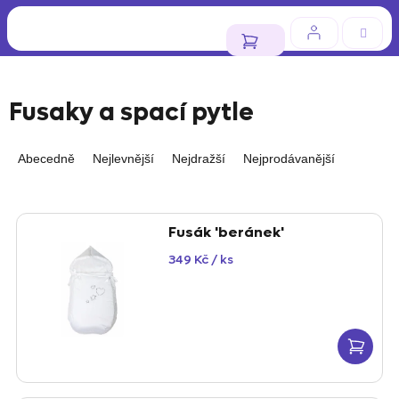
Přejít
na
obsah
NÁKUPNÍ
KOŠÍK
Fusaky a spací pytle
Ř
Abecedně
Nejlevnější
Nejdražší
Nejprodávanější
a
z
V
e
Fusák 'beránek'
ý
n
349 Kč
/ ks
p
í
i
p
s
r
p
o
r
d