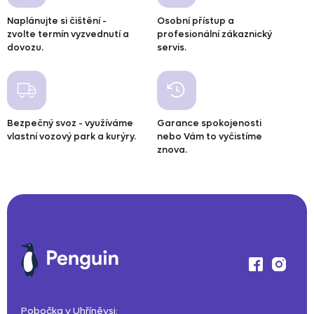
d
Naplánujte si čištění -
Osobní přístup a
a
zvolte termín vyzvednutí a
profesionální zákaznický
c
dovozu.
servis.
í
p
r
v
Bezpečný svoz - využíváme
Garance spokojenosti
k
vlastní vozový park a kurýry.
nebo Vám to vyčistíme
y
znova.
v
ý
p
i
s
u
Pobočka v Uhříněvsi: