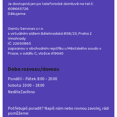
Je dostupná jen po telefonické domluvě na tel.č.:
608665726.
Děkujeme.
Gentu Services s.r.o.
s virtuálním sídlem Bělehradská 858/23, Praha 2
Vinohrady
IČ: 22650865
zapsanou v obchodním rejstříku u Městského soudu v
Praze, v oddílu C, vložce 419640
Doba rozvozu/dovozu
Pondělí – Pátek:
8:00 – 20:00
Sobota:
10:00 – 18:00
Neděle
Zavřeno
Z
á
Potřebuješ poradit? Napiš nám nebo rovnou zavolej, rádi
pomůžeme:
p