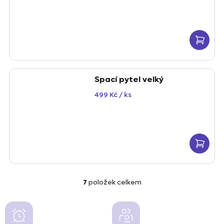
Spací pytel velký
499 Kč
/ ks
7
položek celkem
O
v
l
á