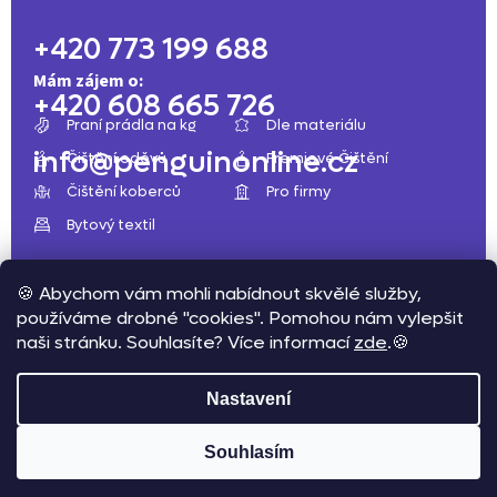
a
+420 773 199 688
t
Mám zájem o:
í
+420 608 665 726
Praní prádla na kg
Dle materiálu
info@penguinonline.cz
Čištění oděvů
Premiové Čištění
Čištění koberců
Pro firmy
Bytový textil
🍪 Abychom vám mohli nabídnout skvělé služby,
Copyright 2026
používáme drobné "cookies". Pomohou nám vylepšit
Čistírna Penguin
naši stránku. Souhlasíte? Více informací
zde
.🍪
. Všechna práva vyhrazena.
Upravit nastavení cookies
⚠️Važení zákazníci, momnetálně pracujeme na modernizaci
Nastavení
naší čistírny, abychom vám nabídli ještě lepší služby.
Zakázky momentálně vyřizujeme v prodloužených
Vytvořil Shoptet
Souhlasím
termínech. Omezení by měla trvat do cca srpna 2026. Díky
za pochopení! 💜