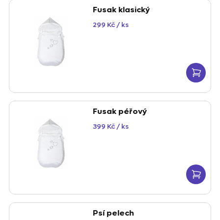
o
u
Fusak klasický
d
k
299 Kč
/ ks
u
t
k
ů
t
ů
Fusak péřový
399 Kč
/ ks
Psí pelech